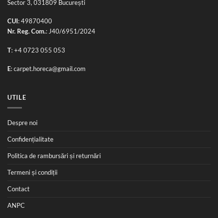
Sector 3, 031809 București
CUI
: 49870400
Nr. Reg. Com.
: J40/6951/2024
T
:
+4 0723 055 053
E
:
carpet.horeca@gmail.com
UTILE
Despre noi
Confidențialitate
Politica de rambursări și returnări
Termeni și condiții
Contact
ANPC