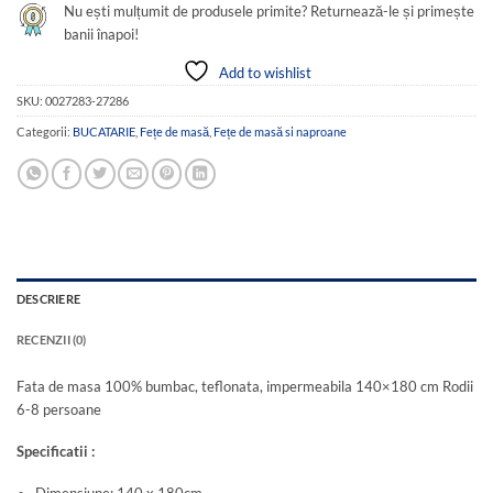
Nu ești mulțumit de produsele primite? Returnează-le și primește
banii înapoi!
Add to wishlist
SKU:
0027283-27286
Categorii:
BUCATARIE
,
Fețe de masă
,
Fețe de masă si naproane
DESCRIERE
RECENZII (0)
Fata de masa 100% bumbac, teflonata, impermeabila 140×180 cm Rodii
6-8 persoane
Specificatii :