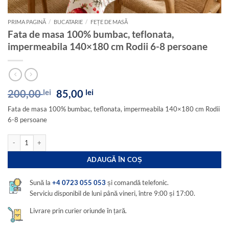
PRIMA PAGINĂ
/
BUCATARIE
/
FEȚE DE MASĂ
Fata de masa 100% bumbac, teflonata,
impermeabila 140×180 cm Rodii 6-8 persoane
Prețul
Prețul
200,00
lei
85,00
lei
inițial
curent
Fata de masa 100% bumbac, teflonata, impermeabila 140×180 cm Rodii
a
este:
6-8 persoane
fost:
85,00 lei.
200,00 lei.
Cantitate Fata de masa 100% bumbac, teflonata, impermeabila 140x180 cm Rodii 
ADAUGĂ ÎN COȘ
Sună la
+4 0723 055 053
și comandă telefonic.
Serviciu disponibil de luni până vineri, între 9:00 și 17:00.
Livrare prin curier oriunde în țară.