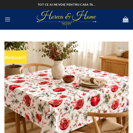
Skip
TOT CE AI NEVOIE PENTRU CASA TA...
to
content
Reduceri!
Add to
wishlist