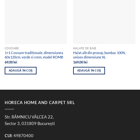
COVOARE
HALATE DE BAIE
1+1 Covoare traditionale, dimensiunea
Halat alb din prosop, bumbac 100%,
60x120cm, verde si crem, model ROMB
unisex dimensiune XL
69,00
lei
169,00
lei
ADAUGĂ ÎN COȘ
ADAUGĂ ÎN COȘ
HORECA HOME AND CARPET SRL
Str. RÂMNICU VÂLCEA 22,
Sector 3, 031809 București
CUI
: 49870400