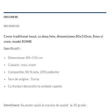
DESCRIERE
RECENZII (0)
Covor traditional tesut, cu doua fete, dimensiunea 80x150cm, Rosu si
crem, model ROMB
Specificatii :
Dimensiune: 80×150 cm
Culoare : rosu ,crem
Compozitie: 80 % iuta, 20% poliester
Tara de origine : Turcia
Cu franjuri decorativi la ambele capete
Intretinere:
Se poate spala la masina de spalat la 30 grade .