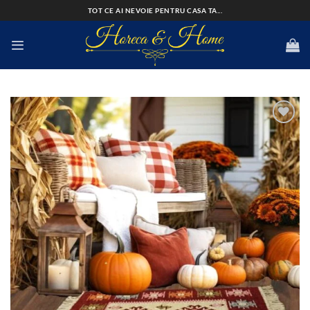
Skip
TOT CE AI NEVOIE PENTRU CASA TA...
to
content
Add to
wishlist