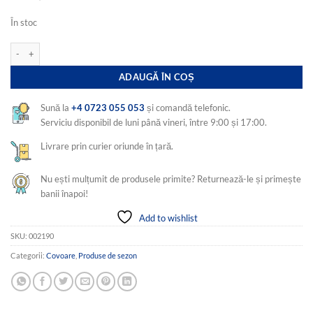
În stoc
Cantitate Covor traditional tesut, iuta, cu doua fete, dimensiunea 80x150cm, Ro
ADAUGĂ ÎN COȘ
Sună la
+4 0723 055 053
și comandă telefonic.
Serviciu disponibil de luni până vineri, între 9:00 și 17:00.
Livrare prin curier oriunde în țară.
Nu ești mulțumit de produsele primite? Returnează-le și primește
banii înapoi!
Add to wishlist
SKU:
002190
Categorii:
Covoare
,
Produse de sezon