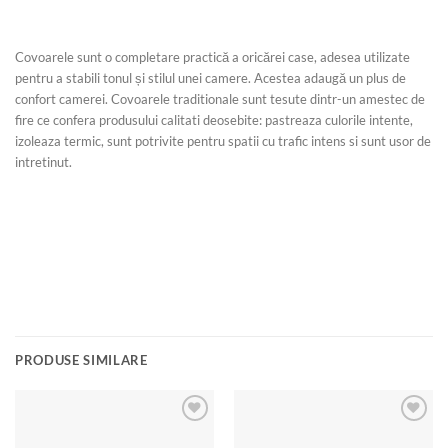
Covoarele sunt o completare practică a oricărei case, adesea utilizate
pentru a stabili tonul și stilul unei camere. Acestea adaugă un plus de
confort camerei. Covoarele traditionale sunt tesute dintr-un amestec de
fire ce confera produsului calitati deosebite: pastreaza culorile intente,
izoleaza termic, sunt potrivite pentru spatii cu trafic intens si sunt usor de
intretinut.
PRODUSE SIMILARE
Add to
Add to
wishlist
wishlist