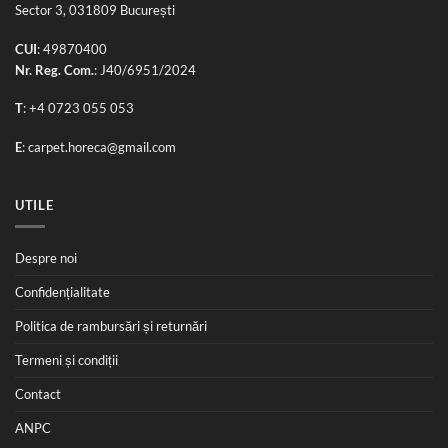
Sector 3, 031809 București
CUI
: 49870400
Nr. Reg. Com.
: J40/6951/2024
T
:
+4 0723 055 053
E
:
carpet.horeca@gmail.com
UTILE
Despre noi
Confidențialitate
Politica de rambursări și returnări
Termeni și condiții
Contact
ANPC