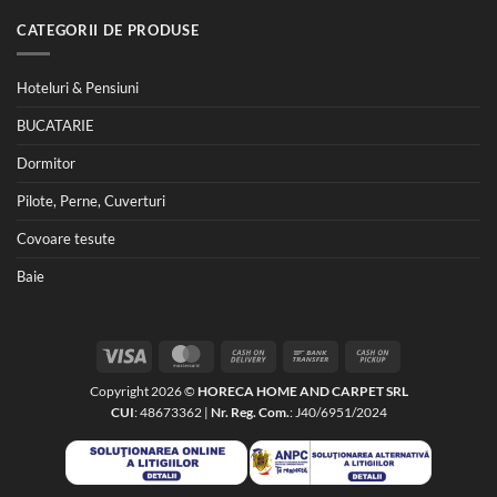
CATEGORII DE PRODUSE
Hoteluri & Pensiuni
BUCATARIE
Dormitor
Pilote, Perne, Cuverturi
Covoare tesute
Baie
Visa
MasterCard
Cash
Bank
Cash
On
Transfer
on
Copyright 2026 ©
HORECA HOME AND CARPET SRL
Delivery
Pickup
CUI
: 48673362 |
Nr. Reg. Com.
: J40/6951/2024