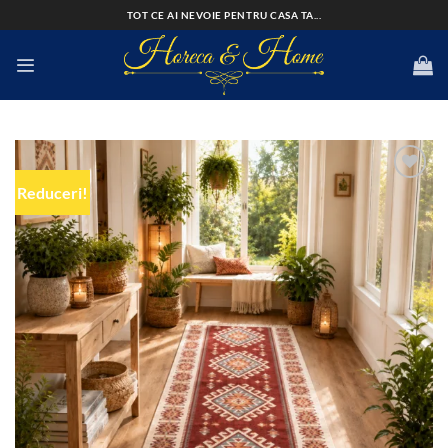
Skip
TOT CE AI NEVOIE PENTRU CASA TA...
to
content
Reduceri!
Add to
wishlist