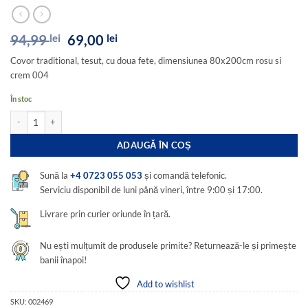
Prețul
Prețul
94,99
lei
69,00
lei
inițial
curent
Covor traditional, tesut, cu doua fete, dimensiunea 80x200cm rosu si
a
este:
crem 004
fost:
69,00 lei.
94,99 lei.
În stoc
Cantitate Covor traditional, tesut, iuta, cu doua fete, dimensiunea 80x200cm rosu
ADAUGĂ ÎN COȘ
Sună la
+4 0723 055 053
și comandă telefonic.
Serviciu disponibil de luni până vineri, între 9:00 și 17:00.
Livrare prin curier oriunde în țară.
Nu ești mulțumit de produsele primite? Returnează-le și primește
banii înapoi!
Add to wishlist
SKU:
002469