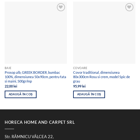
Add to
Add to
wishlist
wishlist
BAIE
COVOARE
Prosop alb, GREEK BORDER, bumbac
Covor traditional, dimensiunea
100%, dimensiunea 50x90cm, pentru fata
80x300cm Rosu si crem, model Spic de
si maini, 500gr/mp
grau
22,00
lei
95,99
lei
ADAUGĂ ÎN COȘ
ADAUGĂ ÎN COȘ
HORECA HOME AND CARPET SRL
Str. RÂMNICU VÂLCEA 22,