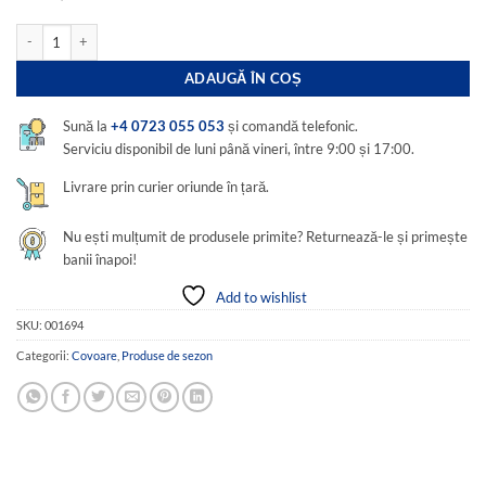
Cantitate Covor traditional, tesut, cu doua fete, dimensiunea 100x200cm albastr
ADAUGĂ ÎN COȘ
Sună la
+4 0723 055 053
și comandă telefonic.
Serviciu disponibil de luni până vineri, între 9:00 și 17:00.
Livrare prin curier oriunde în țară.
Nu ești mulțumit de produsele primite? Returnează-le și primește
banii înapoi!
Add to wishlist
SKU:
001694
Categorii:
Covoare
,
Produse de sezon