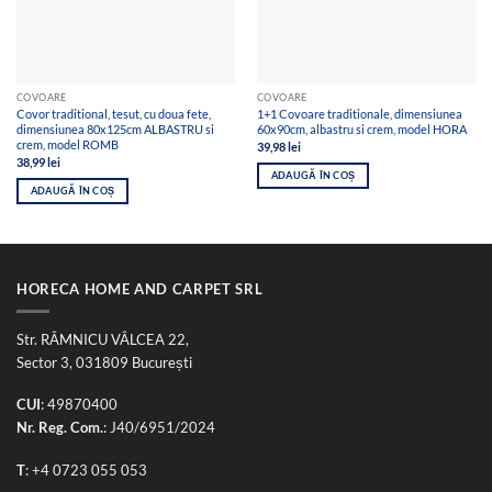
COVOARE
COVOARE
Covor traditional, tesut, cu doua fete,
1+1 Covoare traditionale, dimensiunea
dimensiunea 80x125cm ALBASTRU si
60x90cm, albastru si crem, model HORA
crem, model ROMB
39,98
lei
38,99
lei
ADAUGĂ ÎN COȘ
ADAUGĂ ÎN COȘ
HORECA HOME AND CARPET SRL
Str. RÂMNICU VÂLCEA 22,
Sector 3, 031809 București
CUI
: 49870400
Nr. Reg. Com.
: J40/6951/2024
T
:
+4 0723 055 053