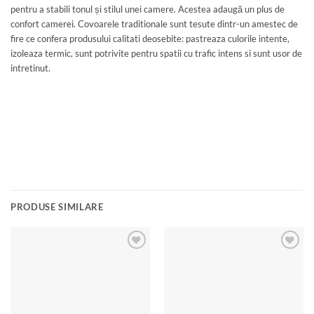
pentru a stabili tonul și stilul unei camere. Acestea adaugă un plus de
confort camerei. Covoarele traditionale sunt tesute dintr-un amestec de
fire ce confera produsului calitati deosebite: pastreaza culorile intente,
izoleaza termic, sunt potrivite pentru spatii cu trafic intens si sunt usor de
intretinut.
PRODUSE SIMILARE
Add to
Add to
wishlist
wishlist