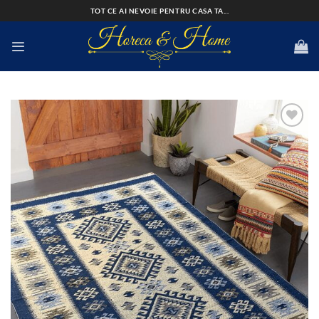
Skip
TOT CE AI NEVOIE PENTRU CASA TA...
to
content
Add to
wishlist