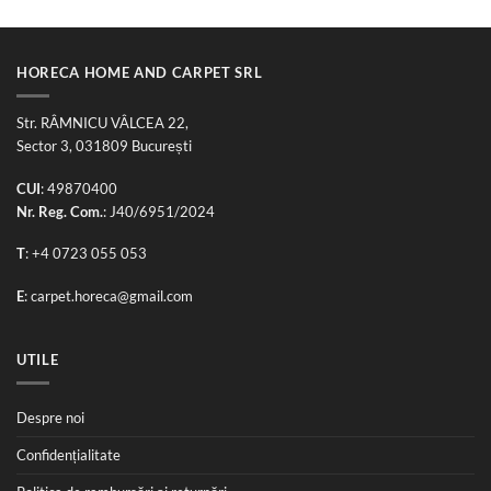
HORECA HOME AND CARPET SRL
Str. RÂMNICU VÂLCEA 22,
Sector 3, 031809 București
CUI
: 49870400
Nr. Reg. Com.
: J40/6951/2024
T
:
+4 0723 055 053
E
:
carpet.horeca@gmail.com
UTILE
Despre noi
Confidențialitate