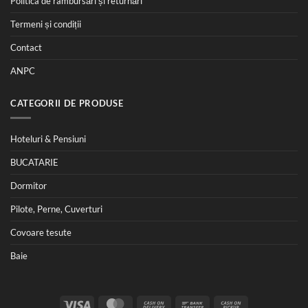
Politica de rambursări și returnări
Termeni și condiții
Contact
ANPC
CATEGORII DE PRODUSE
Hoteluri & Pensiuni
BUCATARIE
Dormitor
Pilote, Perne, Cuverturi
Covoare tesute
Baie
Visa
MasterCard
Cash
Bank
Cash