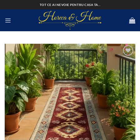
Skip
TOT CE AI NEVOIE PENTRU CASA TA...
to
content
Add to
wishlist