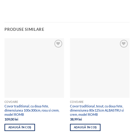
PRODUSE SIMILARE
Add to
Add to
wishlist
wishlist
COVOARE
COVOARE
Covor traditional, cu doua fete,
Covor traditional, tesut, cu doua fete,
dimensiunea 100x300cm, rosu si crem,
dimensiunea 80x125cm ALBASTRU si
model ROMB
crem, model ROMB
109,00
lei
38,99
lei
ADAUGĂ ÎN COȘ
ADAUGĂ ÎN COȘ