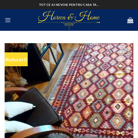
Skip
TOT CE AI NEVOIE PENTRU CASA TA...
to
content
Reduceri!
Add to
wishlist