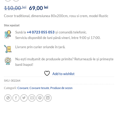
Prețul
Prețul
110,00
lei
69,00
lei
inițial
curent
Covor traditional, dimensiunea 80x200cm, rosu si crem, model Rustic
a
este:
fost:
69,00 lei.
Stoc epuizat
110,00 lei.
Sună la
+4 0723 055 053
și comandă telefonic.
Serviciu disponibil de luni până vineri, între 9:00 și 17:00.
Livrare prin curier oriunde în țară.
Nu ești mulțumit de produsele primite? Returnează-le și primește
banii înapoi!
Add to wishlist
SKU:
002264
Categorii:
Covoare
,
Covoare tesute
,
Produse de sezon