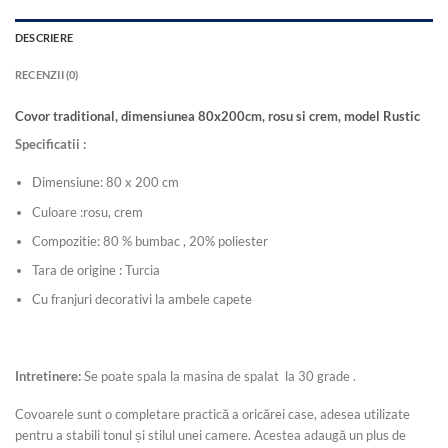
DESCRIERE
RECENZII (0)
Covor traditional, dimensiunea 80x200cm, rosu si crem, model Rustic
Specificatii :
Dimensiune: 80 x 200 cm
Culoare :rosu, crem
Compozitie: 80 % bumbac , 20% poliester
Tara de origine : Turcia
Cu franjuri decorativi la ambele capete
Intretinere:
Se poate spala la masina de spalat la 30 grade .
Covoarele sunt o completare practică a oricărei case, adesea utilizate
pentru a stabili tonul și stilul unei camere. Acestea adaugă un plus de