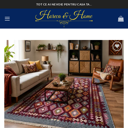
Skip
TOT CE AI NEVOIE PENTRU CASA TA...
to
content
Add to
wishlist