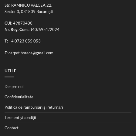
Str. RÂMNICU VÂLCEA 22,
Sector 3, 031809 București
CUI
: 49870400
Nr. Reg. Com.
: J40/6951/2024
T
:
+4 0723 055 053
E
:
carpet.horeca@gmail.com
UTILE
Despre noi
Confidențialitate
Politica de rambursări și returnări
Termeni și condiții
Contact