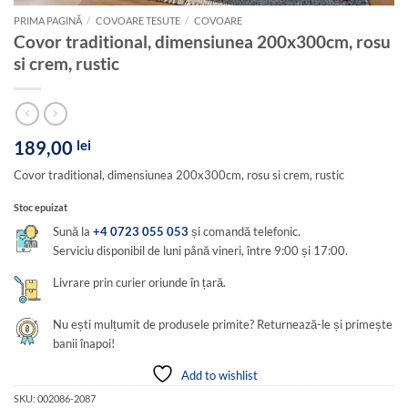
PRIMA PAGINĂ
/
COVOARE TESUTE
/
COVOARE
Covor traditional, dimensiunea 200x300cm, rosu
si crem, rustic
189,00
lei
Covor traditional, dimensiunea 200x300cm, rosu si crem, rustic
Stoc epuizat
Sună la
+4 0723 055 053
și comandă telefonic.
Serviciu disponibil de luni până vineri, între 9:00 și 17:00.
Livrare prin curier oriunde în țară.
Nu ești mulțumit de produsele primite? Returnează-le și primește
banii înapoi!
Add to wishlist
SKU:
002086-2087