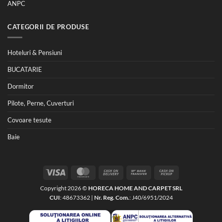
ANPC
CATEGORII DE PRODUSE
Hoteluri & Pensiuni
BUCATARIE
Dormitor
Pilote, Perne, Cuverturi
Covoare tesute
Baie
Visa
MasterCard
Cash
Bank
Cash
On
Transfer
on
Copyright 2026 ©
HORECA HOME AND CARPET SRL
Delivery
Pickup
CUI
: 48673362 |
Nr. Reg. Com.
: J40/6951/2024