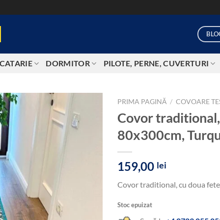
BLO
CATARIE
DORMITOR
PILOTE, PERNE, CUVERTURI
PRIMA PAGINĂ
/
COVOARE TE
Covor traditional
Add to
80x300cm, Turq
wishlist
159,00
lei
Covor traditional, cu doua f
Stoc epuizat