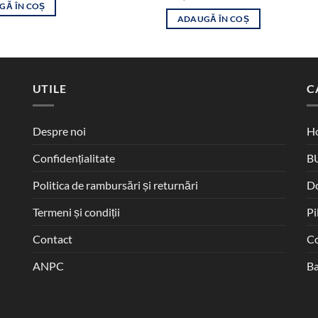
a
este:
GĂ ÎN COȘ
fost:
45,00 lei.
ADAUGĂ ÎN COȘ
79,00 lei.
UTILE
C
Despre noi
Ho
Confidențialitate
B
Politica de rambursări și returnări
D
Termeni și condiții
Pi
Contact
Co
ANPC
Ba