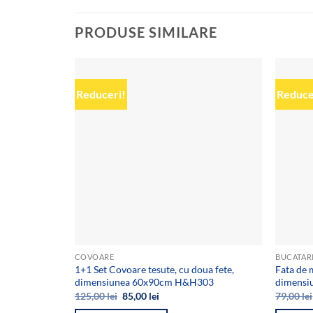
PRODUSE SIMILARE
Reduceri!
Reduce
Add to
wishlist
COVOARE
BUCATAR
1+1 Set Covoare tesute, cu doua fete,
Fata de
dimensiunea 60x90cm H&H303
dimensi
Prețul
Prețul
125,00
lei
85,00
lei
79,00
lei
inițial
curent