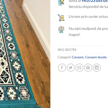
Sună la
+4 0723 055 05
Serviciu disponibil de lu
Livrare prin curier oriun
Nu ești mulțumit de pro
înapoi!
SKU:
001781
Categorii:
Covoare
,
Covoare tesute
,