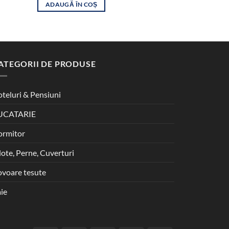
ini
ADAUGĂ ÎN COȘ
a
ADAUGĂ ÎN
fos
250
ATEGORII DE PRODUSE
teluri & Pensiuni
UCATARIE
ormitor
lote, Perne, Cuverturi
voare tesute
ie