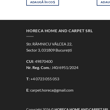
a
este:
ADAUGĂ ÎN COȘ
ADAU
fost:
85,00 lei.
125,00 lei.
HORECA HOME AND CARPET SRL
Str. RÂMNICU VÂLCEA 22,
Sector 3, 031809 București
CUI
: 49870400
Nr. Reg. Com.
: J40/6951/2024
T
:
+4 0723 055 053
E
:
carpet.horeca@gmail.com
Copyright 2026 ©
HORECA HOME AND CARPET SRL