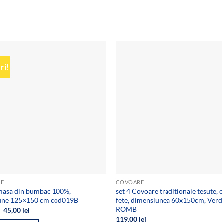
ri!
Add to
wishlist
IE
COVOARE
 masa din bumbac 100%,
set 4 Covoare traditionale tesute, 
une 125×150 cm cod019B
fete, dimensiunea 60x150cm, Verd
ROMB
Prețul
Prețul
45,00
lei
inițial
curent
119,00
lei