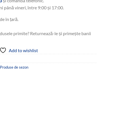
3
și comandă telefonic.
ni până vineri, între 9:00 și 17:00.
de în țară.
dusele primite? Returnează-le și primește banii
Add to wishlist
Produse de sezon