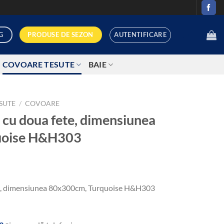
AUTENTIFICARE
PRODUSE DE SEZON
G
0,00
LEI
COVOARE TESUTE
BAIE
SUTE
/
COVOARE
, cu doua fete, dimensiunea
uoise H&H303
ete, dimensiunea 80x300cm, Turquoise H&H303