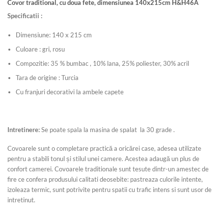
Covor traditional, cu doua fete, dimensiunea 140x215cm H&H46A
Specificatii :
Dimensiune: 140 x 215 cm
Culoare : gri, rosu
Compozitie: 35 % bumbac , 10% lana, 25% poliester, 30% acril
Tara de origine : Turcia
Cu franjuri decorativi la ambele capete
Intretinere:
Se poate spala la masina de spalat la 30 grade .
Covoarele sunt o completare practică a oricărei case, adesea utilizate
pentru a stabili tonul și stilul unei camere. Acestea adaugă un plus de
confort camerei. Covoarele traditionale sunt tesute dintr-un amestec de
fire ce confera produsului calitati deosebite: pastreaza culorile intente,
izoleaza termic, sunt potrivite pentru spatii cu trafic intens si sunt usor de
intretinut.