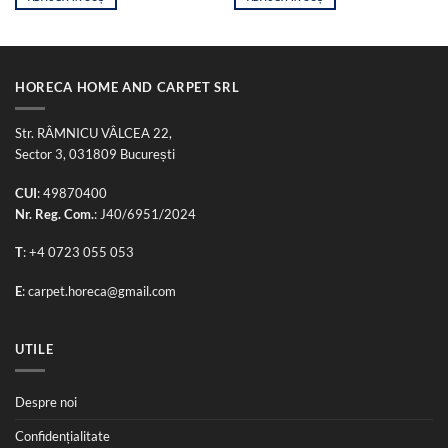
HORECA HOME AND CARPET SRL
Str. RÂMNICU VÂLCEA 22,
Sector 3, 031809 București
CUI
: 49870400
Nr. Reg. Com.
: J40/6951/2024
T
:
+4 0723 055 053
E
:
carpet.horeca@gmail.com
UTILE
Despre noi
Confidențialitate