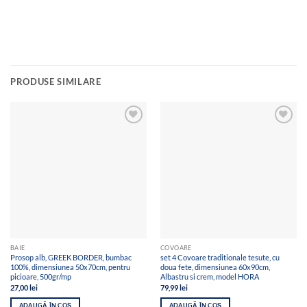
PRODUSE SIMILARE
Add to
Add to
wishlist
wishlist
BAIE
COVOARE
Prosop alb, GREEK BORDER, bumbac
set 4 Covoare traditionale tesute, cu
100%, dimensiunea 50x70cm, pentru
doua fete, dimensiunea 60x90cm,
picioare, 500gr/mp
Albastru si crem, model HORA
27,00
lei
79,99
lei
ADAUGĂ ÎN COȘ
ADAUGĂ ÎN COȘ