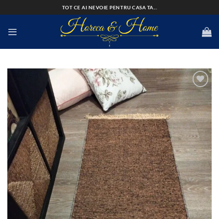
Skip
TOT CE AI NEVOIE PENTRU CASA TA...
to
content
Add to
wishlist