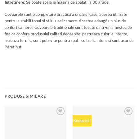
Intretinere:
Se poate spala la masina de spalat la 30 grade .
Covoarele sunt o completare practică a oricărei case, adesea utilizate
pentru a stabili tonul și stilul unei camere. Acestea adaugă un plus de
confort camerei. Covoarele traditionale sunt tesute dintr-un amestec de
fire ce confera produsului calitati deosebite: pastreaza culorile intente,
izoleaza termic, sunt potrivite pentru spatii cu trafic intens si sunt usor de
intretinut.
PRODUSE SIMILARE
Add to
Add to
Reduceri!
wishlist
wishlist