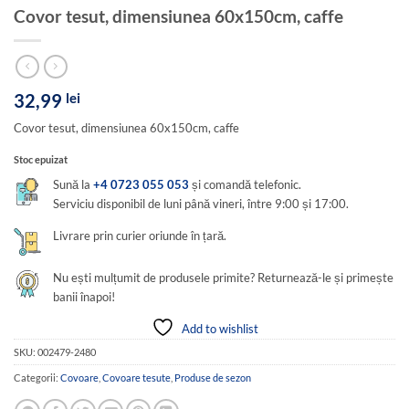
Covor tesut, dimensiunea 60x150cm, caffe
32,99
lei
Covor tesut, dimensiunea 60x150cm, caffe
Stoc epuizat
Sună la
+4 0723 055 053
și comandă telefonic.
Serviciu disponibil de luni până vineri, între 9:00 și 17:00.
Livrare prin curier oriunde în țară.
Nu ești mulțumit de produsele primite? Returnează-le și primește
banii înapoi!
Add to wishlist
SKU:
002479-2480
Categorii:
Covoare
,
Covoare tesute
,
Produse de sezon