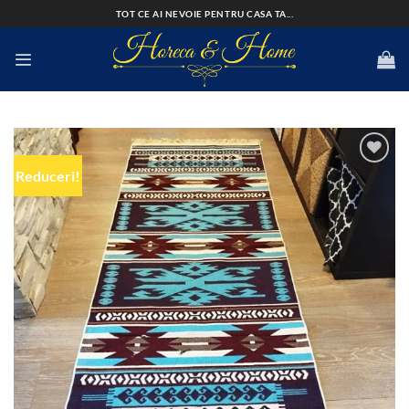
Skip
TOT CE AI NEVOIE PENTRU CASA TA...
to
content
Reduceri!
Add to
wishlist