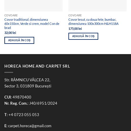
COVOARE
COVOARE
Covor traditional, dimensiunea
Covor tesut, cu doua fete, bumbac,
60x150cm, Verde si crem, model Con de
dimensiunea 100x300cm H&H118A
brad
175,00
lei
32,00
lei
ADAUGĂ ÎN COȘ
ADAUGĂ ÎN COȘ
HORECA HOME AND CARPET SRL
Str. RÂMNICU VÂLCEA 22,
Sector 3, 031809 București
CUI
: 49870400
Nr. Reg. Com.
: J40/6951/2024
T
:
+4 0723 055 053
E
:
carpet.horeca@gmail.com