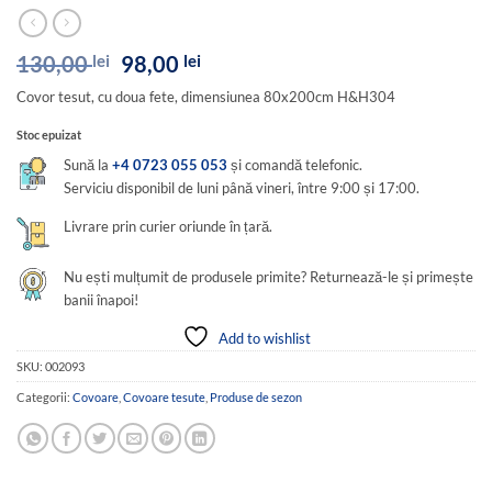
Prețul
Prețul
130,00
lei
98,00
lei
inițial
curent
Covor tesut, cu doua fete, dimensiunea 80x200cm H&H304
a
este:
fost:
98,00 lei.
Stoc epuizat
130,00 lei.
Sună la
+4 0723 055 053
și comandă telefonic.
Serviciu disponibil de luni până vineri, între 9:00 și 17:00.
Livrare prin curier oriunde în țară.
Nu ești mulțumit de produsele primite? Returnează-le și primește
banii înapoi!
Add to wishlist
SKU:
002093
Categorii:
Covoare
,
Covoare tesute
,
Produse de sezon