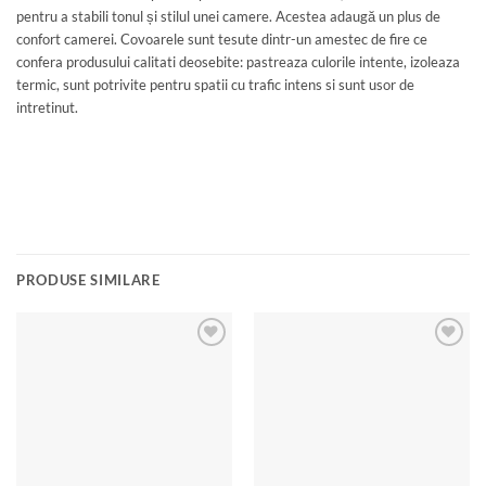
pentru a stabili tonul și stilul unei camere. Acestea adaugă un plus de
confort camerei. Covoarele sunt tesute dintr-un amestec de fire ce
confera produsului calitati deosebite: pastreaza culorile intente, izoleaza
termic, sunt potrivite pentru spatii cu trafic intens si sunt usor de
intretinut.
PRODUSE SIMILARE
Add to
Add to
wishlist
wishlist