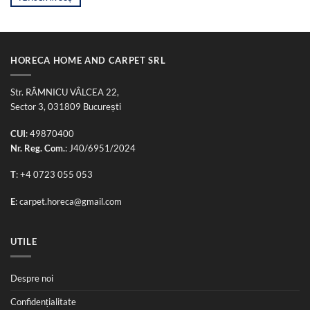
125,00 lei.
fost:
198,00 lei.
250,00 lei.
HORECA HOME AND CARPET SRL
Str. RÂMNICU VÂLCEA 22,
Sector 3, 031809 București
CUI
: 49870400
Nr. Reg. Com.
: J40/6951/2024
T
:
+4 0723 055 053
E
:
carpet.horeca@gmail.com
UTILE
Despre noi
Confidențialitate