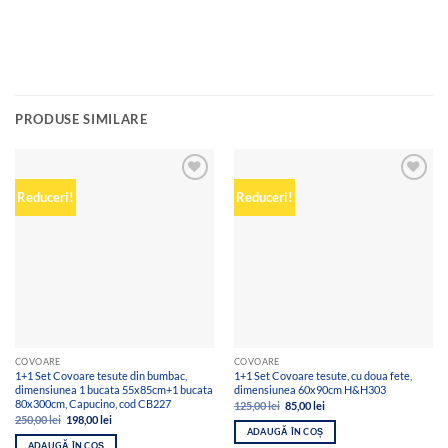
PRODUSE SIMILARE
Add to
Add to
Reduceri!
Reduceri!
wishlist
wishlist
COVOARE
COVOARE
1+1 Set Covoare tesute din bumbac,
1+1 Set Covoare tesute, cu doua fete,
dimensiunea 1 bucata 55x85cm+1 bucata
dimensiunea 60x90cm H&H303
80x300cm, Capucino, cod CB227
Prețul
Prețul
125,00
lei
85,00
lei
inițial
curent
Prețul
Prețul
250,00
lei
198,00
lei
a
este:
inițial
curent
ADAUGĂ ÎN COȘ
fost:
85,00 lei.
a
este:
ADAUGĂ ÎN COȘ