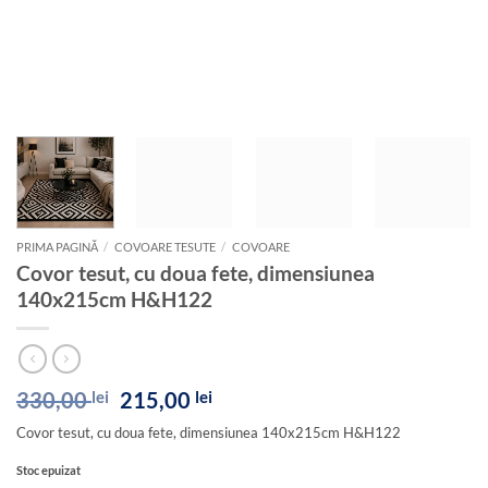
PRIMA PAGINĂ
/
COVOARE TESUTE
/
COVOARE
Covor tesut, cu doua fete, dimensiunea
140x215cm H&H122
Prețul
Prețul
330,00
lei
215,00
lei
inițial
curent
Covor tesut, cu doua fete, dimensiunea 140x215cm H&H122
a
este:
fost:
215,00 lei.
Stoc epuizat
330,00 lei.