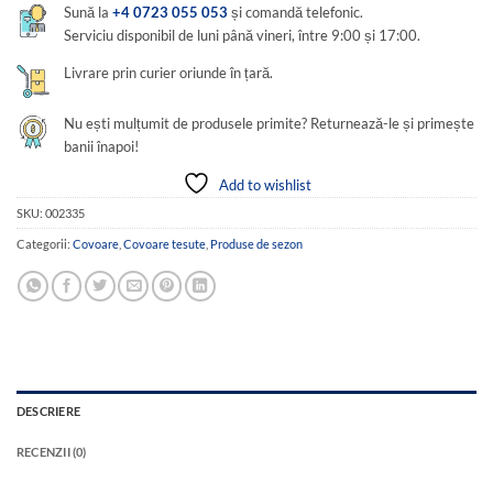
Sună la
+4 0723 055 053
și comandă telefonic.
Serviciu disponibil de luni până vineri, între 9:00 și 17:00.
Livrare prin curier oriunde în țară.
Nu ești mulțumit de produsele primite? Returnează-le și primește
banii înapoi!
Add to wishlist
SKU:
002335
Categorii:
Covoare
,
Covoare tesute
,
Produse de sezon
DESCRIERE
RECENZII (0)