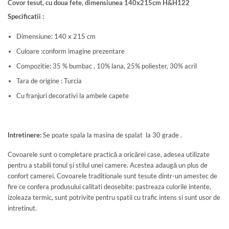
Covor tesut, cu doua fete, dimensiunea 140x215cm H&H122
Specificatii :
Dimensiune: 140 x 215 cm
Culoare :conform imagine prezentare
Compozitie: 35 % bumbac , 10% lana, 25% poliester, 30% acril
Tara de origine : Turcia
Cu franjuri decorativi la ambele capete
Intretinere:
Se poate spala la masina de spalat la 30 grade .
Covoarele sunt o completare practică a oricărei case, adesea utilizate
pentru a stabili tonul și stilul unei camere. Acestea adaugă un plus de
confort camerei. Covoarele traditionale sunt tesute dintr-un amestec de
fire ce confera produsului calitati deosebite: pastreaza culorile intente,
izoleaza termic, sunt potrivite pentru spatii cu trafic intens si sunt usor de
intretinut.