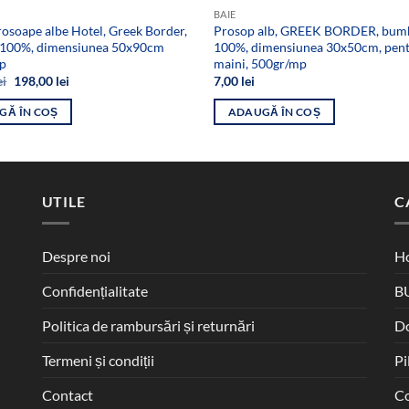
BAIE
rosoape albe Hotel, Greek Border,
Prosop alb, GREEK BORDER, bum
100%, dimensiunea 50x90cm
100%, dimensiunea 30x50cm, pen
p
maini, 500gr/mp
Prețul
Prețul
ei
198,00
lei
7,00
lei
inițial
curent
a
este:
GĂ ÎN COȘ
ADAUGĂ ÎN COȘ
fost:
198,00 lei.
300,00 lei.
UTILE
C
Despre noi
Ho
Confidențialitate
B
Politica de rambursări și returnări
D
Termeni și condiții
Pi
Contact
Co