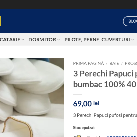
BLO
CATARIE
DORMITOR
PILOTE, PERNE, CUVERTURI
PRIMA PAGINĂ
/
BAIE
/
PROS
3 Perechi Papuci 
Add to
bumbac 100% 40
wishlist
69,00
lei
3 Perechi Papuci pufosi pent
Stoc epuizat