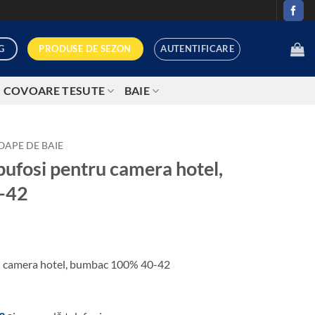
AUTENTIFICARE
PRODUSE DE SEZON
G
0,00
LEI
COVOARE TESUTE
BAIE
OAPE DE BAIE
pufosi pentru camera hotel,
-42
ru camera hotel, bumbac 100% 40-42