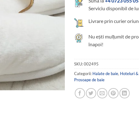
Sună la
+4 0723 055 05
Serviciu disponibil de lu
Livrare prin curier oriun
Nu ești mulțumit de pro
înapoi!
SKU:
002495
Categorii:
Halate de baie
,
Hoteluri &
Prosoape de baie