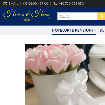
Skip
EMAIL
08:00 - 17:00
+40 723 055 053
to
content
Caută
după:
HOTELURI & PENSIUNI
BU