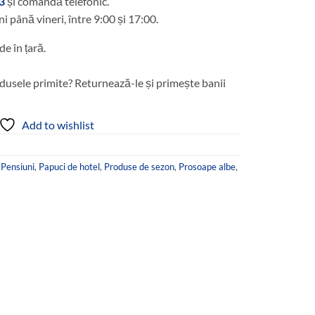
3
și comandă telefonic.
ni până vineri, între 9:00 și 17:00.
de în țară.
dusele primite? Returnează-le și primește banii
Add to wishlist
 Pensiuni
,
Papuci de hotel
,
Produse de sezon
,
Prosoape albe
,