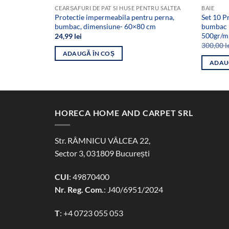
CEARȘAFURI DE PAT SI HUSE PENTRU SALTEA
BAIE
Protectie impermeabila pentru perna,
Set 10 P
bumbac, dimensiune- 60×80 cm
bumbac 
500gr/m
24,99
lei
300,00
l
ADAUGĂ ÎN COȘ
ADAU
HORECA HOME AND CARPET SRL
Str. RÂMNICU VÂLCEA 22,
Sector 3, 031809 București
CUI
: 49870400
Nr. Reg. Com.
: J40/6951/2024
T
:
+4 0723 055 053