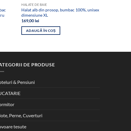
HALATE DE BAIE
BAIE
bac
Halat alb din prosop, bumbac 100%, unisex
Set 5 Prosoap
tru
dimensiune XL
bumbac 100%
500gr/mp (pic
169,00
lei
Pre
150,00
lei
12
ini
ADAUGĂ ÎN COȘ
a
ADAUGĂ ÎN
fos
150
ATEGORII DE PRODUSE
teluri & Pensiuni
UCATARIE
ormitor
lote, Perne, Cuverturi
voare tesute