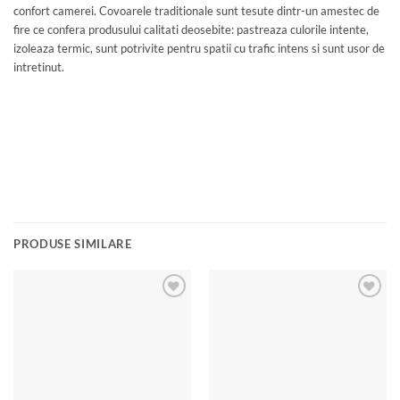
confort camerei. Covoarele traditionale sunt tesute dintr-un amestec de
fire ce confera produsului calitati deosebite: pastreaza culorile intente,
izoleaza termic, sunt potrivite pentru spatii cu trafic intens si sunt usor de
intretinut.
PRODUSE SIMILARE
Add to
Add to
wishlist
wishlist