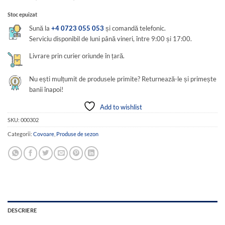
Stoc epuizat
Sună la
+4 0723 055 053
și comandă telefonic.
Serviciu disponibil de luni până vineri, între 9:00 și 17:00.
Livrare prin curier oriunde în țară.
Nu ești mulțumit de produsele primite? Returnează-le și primește
banii înapoi!
Add to wishlist
SKU:
000302
Categorii:
Covoare
,
Produse de sezon
DESCRIERE