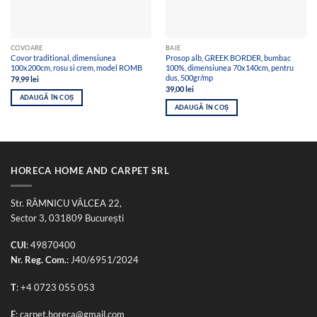
COVOARE
BAIE
Covor traditional, dimensiunea
Prosop alb, GREEK BORDER, bumbac
100x200cm, rosu si crem, model ROMB
100%, dimensiunea 70x140cm, pentru
dus, 500gr/mp
79,99
lei
39,00
lei
ADAUGĂ ÎN COȘ
ADAUGĂ ÎN COȘ
HORECA HOME AND CARPET SRL
Str. RÂMNICU VÂLCEA 22,
Sector 3, 031809 București
CUI
: 49870400
Nr. Reg. Com.
: J40/6951/2024
T
:
+4 0723 055 053
E
:
carpet.horeca@gmail.com