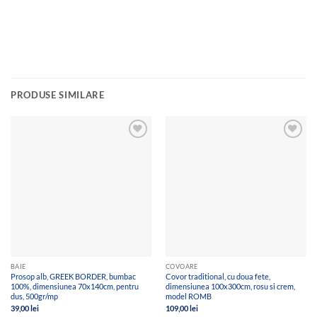
PRODUSE SIMILARE
Add to
Add to
wishlist
wishlist
BAIE
COVOARE
Prosop alb, GREEK BORDER, bumbac
Covor traditional, cu doua fete,
100%, dimensiunea 70x140cm, pentru
dimensiunea 100x300cm, rosu si crem,
dus, 500gr/mp
model ROMB
39,00
lei
109,00
lei