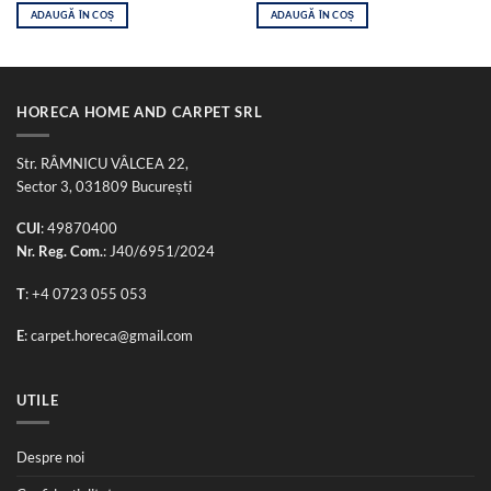
ADAUGĂ ÎN COȘ
ADAUGĂ ÎN COȘ
HORECA HOME AND CARPET SRL
Str. RÂMNICU VÂLCEA 22,
Sector 3, 031809 București
CUI
: 49870400
Nr. Reg. Com.
: J40/6951/2024
T
:
+4 0723 055 053
E
:
carpet.horeca@gmail.com
UTILE
Despre noi