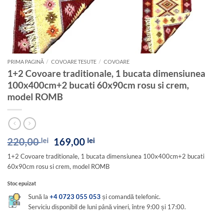
PRIMA PAGINĂ
/
COVOARE TESUTE
/
COVOARE
1+2 Covoare traditionale, 1 bucata dimensiunea
100x400cm+2 bucati 60x90cm rosu si crem,
model ROMB
Prețul
Prețul
220,00
lei
169,00
lei
inițial
curent
1+2 Covoare traditionale, 1 bucata dimensiunea 100x400cm+2 bucati
a
este:
60x90cm rosu si crem, model ROMB
fost:
169,00 lei.
220,00 lei.
Stoc epuizat
Sună la
+4 0723 055 053
și comandă telefonic.
Serviciu disponibil de luni până vineri, între 9:00 și 17:00.