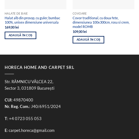
HALATE DE BAIE
COVOARE
Halat alb din prosop, cu guler, bumbac
Covor traditional, cu doua fete,
100%, unisex dimensiune universala
dimensiunea 100x300cm, rosu si crem,
model ROMB
169,00
lei
109,00
lei
ADAUGĂ ÎN COȘ
ADAUGĂ ÎN COȘ
HORECA HOME AND CARPET SRL
Str. RÂMNICU VÂLCEA 22,
Sector 3, 031809 București
CUI
: 49870400
Nr. Reg. Com.
: J40/6951/2024
T
:
+4 0723 055 053
E
:
carpet.horeca@gmail.com