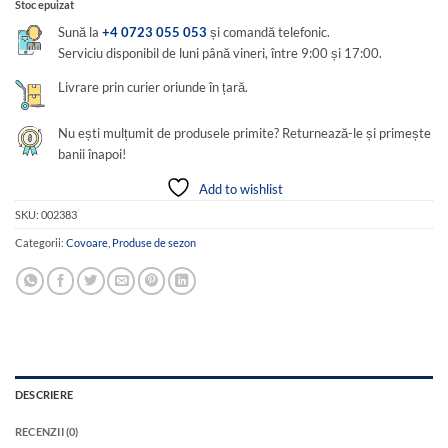
Stoc epuizat
Sună la
+4 0723 055 053
și comandă telefonic.
Serviciu disponibil de luni până vineri, între 9:00 și 17:00.
Livrare prin curier oriunde în țară.
Nu ești mulțumit de produsele primite? Returnează-le și primește
banii înapoi!
Add to wishlist
SKU:
002383
Categorii:
Covoare
,
Produse de sezon
DESCRIERE
RECENZII (0)