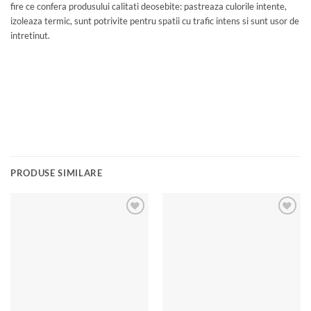
fire ce confera produsului calitati deosebite: pastreaza culorile intente,
izoleaza termic, sunt potrivite pentru spatii cu trafic intens si sunt usor de
intretinut.
PRODUSE SIMILARE
Add to
Add to
wishlist
wishlist