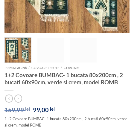
PRIMA PAGINĂ
/
COVOARE TESUTE
/
COVOARE
1+2 Covoare BUMBAC- 1 bucata 80x200cm , 2
bucati 60x90cm, verde si crem, model ROMB
Prețul
Prețul
159,99
lei
99,00
lei
inițial
curent
1+2 Covoare BUMBAC- 1 bucata 80x200cm , 2 bucati 60x90cm, verde
a
este:
si crem, model ROMB
fost:
99,00 lei.
159,99 lei.