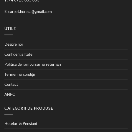
T
:
+4 0723 055 053
E
:
carpet.horeca@gmail.com
UTILE
Despre noi
Confidențialitate
Politica de rambursări și returnări
Termeni și condiții
Contact
ANPC
CATEGORII DE PRODUSE
Hoteluri & Pensiuni