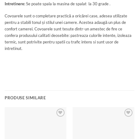
Intretinere:
Se poate spala la masina de spalat la 30 grade .
Covoarele sunt o completare practică a oricărei case, adesea utilizate
pentru a stabili tonul și stilul unei camere. Acestea adaugă un plus de
confort camerei. Covoarele sunt tesute dintr-un amestec de fire ce
confera produsului calitati deosebite: pastreaza culorile intente, izoleaza
termic, sunt potrivite pentru spatii cu trafic intens si sunt usor de
intretinut.
PRODUSE SIMILARE
Add to
Add to
wishlist
wishlist