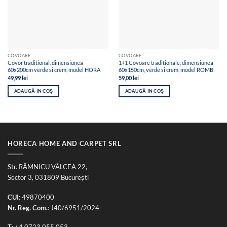
COVOARE
COVOARE
Covor traditional, dimensiunea
1+1 Covoare traditionale, dimensiunea
60x200cm verde si crem, model HORA
60x150cm, verde si crem, model ROMB
49,99
lei
59,00
lei
ADAUGĂ ÎN COȘ
ADAUGĂ ÎN COȘ
HORECA HOME AND CARPET SRL
Str. RÂMNICU VÂLCEA 22,
Sector 3, 031809 București
CUI
: 49870400
Nr. Reg. Com.
: J40/6951/2024