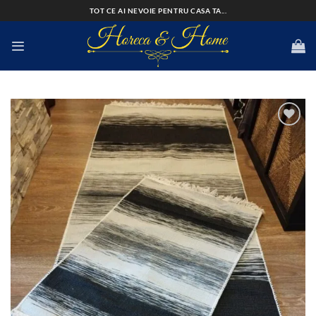
Skip
TOT CE AI NEVOIE PENTRU CASA TA...
to
content
Add to
wishlist