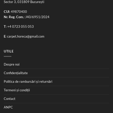
Sector 3, 031809 București
CUI
: 49870400
Nr. Reg. Com.
: J40/6951/2024
T
:
+4 0723 055 053
E
:
carpet.horeca@gmail.com
UTILE
Despre noi
Confidențialitate
Politica de rambursări și returnări
Termeni și condiții
Contact
ANPC