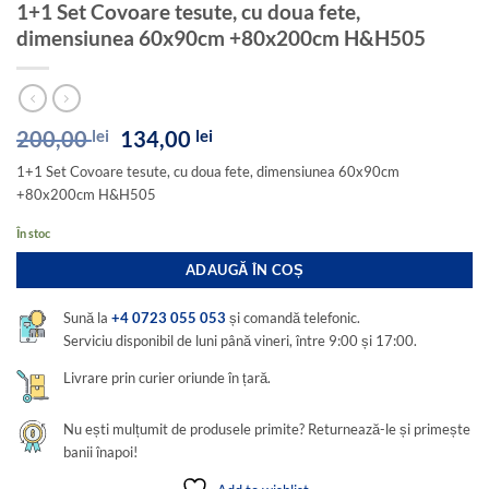
1+1 Set Covoare tesute, cu doua fete,
dimensiunea 60x90cm +80x200cm H&H505
Prețul
Prețul
200,00
lei
134,00
lei
inițial
curent
1+1 Set Covoare tesute, cu doua fete, dimensiunea 60x90cm
a
este:
+80x200cm H&H505
fost:
134,00 lei.
200,00 lei.
În stoc
ADAUGĂ ÎN COȘ
Sună la
+4 0723 055 053
și comandă telefonic.
Serviciu disponibil de luni până vineri, între 9:00 și 17:00.
Livrare prin curier oriunde în țară.
Nu ești mulțumit de produsele primite? Returnează-le și primește
banii înapoi!