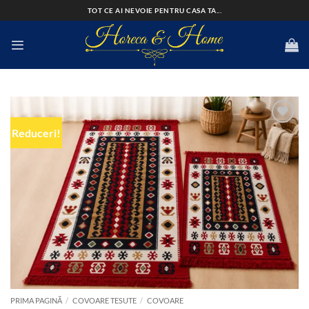
Skip
TOT CE AI NEVOIE PENTRU CASA TA...
to
content
Reduceri!
Add to
wishlist
PRIMA PAGINĂ
/
COVOARE TESUTE
/
COVOARE