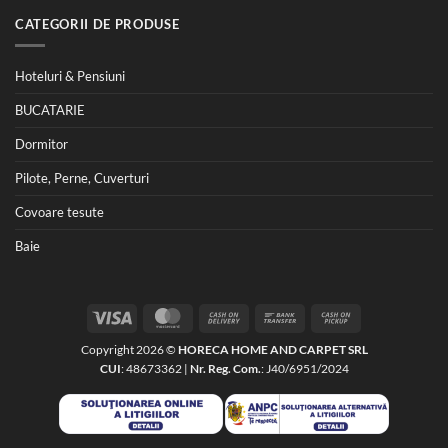
CATEGORII DE PRODUSE
Hoteluri & Pensiuni
BUCATARIE
Dormitor
Pilote, Perne, Cuverturi
Covoare tesute
Baie
Visa
MasterCard
Cash
Bank
Cash
On
Transfer
on
Copyright 2026 ©
HORECA HOME AND CARPET SRL
Delivery
Pickup
CUI
: 48673362 |
Nr. Reg. Com.
: J40/6951/2024