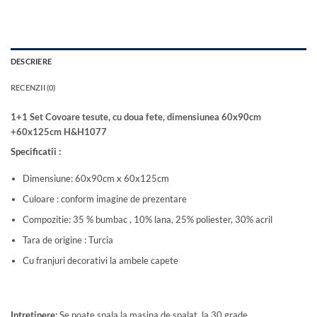
DESCRIERE
RECENZII (0)
1+1 Set Covoare tesute, cu doua fete, dimensiunea 60x90cm
+60x125cm H&H1077
Specificatii :
Dimensiune: 60x90cm x 60x125cm
Culoare : conform imagine de prezentare
Compozitie: 35 % bumbac , 10% lana, 25% poliester, 30% acril
Tara de origine : Turcia
Cu franjuri decorativi la ambele capete
Intretinere:
Se poate spala la masina de spalat la 30 grade .