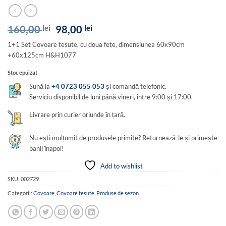
Prețul
Prețul
160,00
lei
98,00
lei
inițial
curent
1+1 Set Covoare tesute, cu doua fete, dimensiunea 60x90cm
a
este:
+60x125cm H&H1077
fost:
98,00 lei.
160,00 lei.
Stoc epuizat
Sună la
+4 0723 055 053
și comandă telefonic.
Serviciu disponibil de luni până vineri, între 9:00 și 17:00.
Livrare prin curier oriunde în țară.
Nu ești mulțumit de produsele primite? Returnează-le și primește
banii înapoi!
Add to wishlist
SKU:
002729
Categorii:
Covoare
,
Covoare tesute
,
Produse de sezon