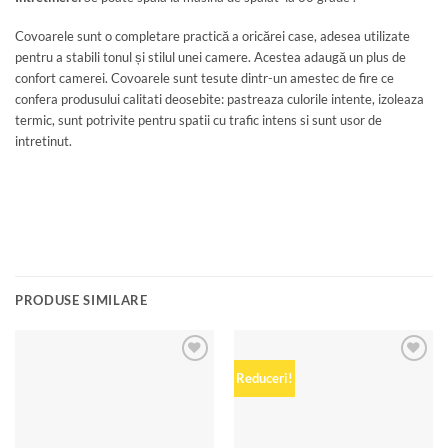
Covoarele sunt o completare practică a oricărei case, adesea utilizate
pentru a stabili tonul și stilul unei camere. Acestea adaugă un plus de
confort camerei. Covoarele sunt tesute dintr-un amestec de fire ce
confera produsului calitati deosebite: pastreaza culorile intente, izoleaza
termic, sunt potrivite pentru spatii cu trafic intens si sunt usor de
intretinut.
PRODUSE SIMILARE
Add to
Add to
Reduceri!
wishlist
wishlist