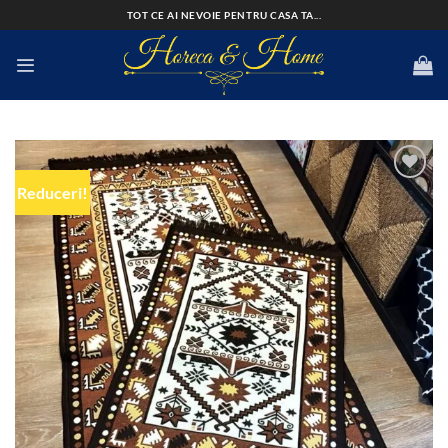
Skip
TOT CE AI NEVOIE PENTRU CASA TA...
to
content
Reduceri!
Add to
wishlist