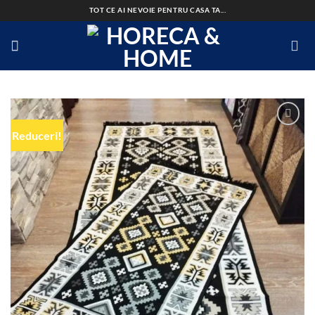
Skip
TOT CE AI NEVOIE PENTRU CASA TA...
to
content
Reduceri!
Add to
wishlist