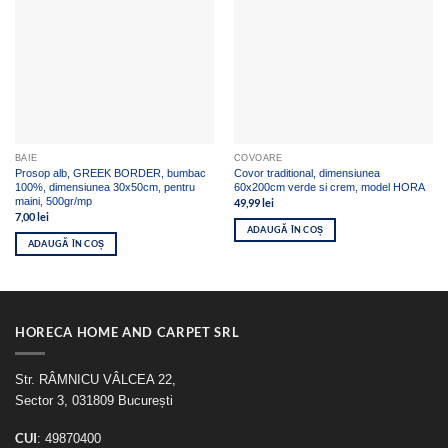
BAIE
COVOARE
Prosop alb, GREEK BORDER, bumbac
Covor traditional, dimensiunea
100%, dimensiunea 30x50cm, pentru
60x200cm verde si crem, model HORA
maini, 500gr/mp
49,99
lei
7,00
lei
ADAUGĂ ÎN COȘ
ADAUGĂ ÎN COȘ
HORECA HOME AND CARPET SRL
Str. RÂMNICU VÂLCEA 22,
Sector 3, 031809 București
CUI
: 49870400