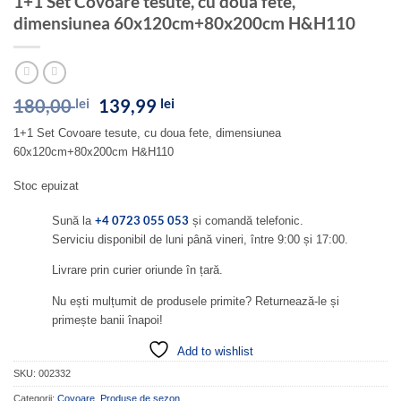
1+1 Set Covoare tesute, cu doua fete,
dimensiunea 60x120cm+80x200cm H&H110
Prețul
Prețul
180,00
lei
139,99
lei
inițial
curent
1+1 Set Covoare tesute, cu doua fete, dimensiunea
a
este:
60x120cm+80x200cm H&H110
fost:
139,99 lei.
180,00 lei.
Stoc epuizat
+4 0723 055 053
Sună la
și comandă telefonic.
Serviciu disponibil de luni până vineri, între 9:00 și 17:00.
Livrare prin curier oriunde în țară.
Nu ești mulțumit de produsele primite? Returnează-le și
primește banii înapoi!
Add to wishlist
SKU:
002332
Categorii:
Covoare
,
Produse de sezon