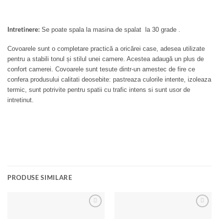
Intretinere:
Se poate spala la masina de spalat la 30 grade .
Covoarele sunt o completare practică a oricărei case, adesea utilizate
pentru a stabili tonul și stilul unei camere. Acestea adaugă un plus de
confort camerei. Covoarele sunt tesute dintr-un amestec de fire ce
confera produsului calitati deosebite: pastreaza culorile intente, izoleaza
termic, sunt potrivite pentru spatii cu trafic intens si sunt usor de
intretinut.
PRODUSE SIMILARE
Add to
Add to
wishlist
wishlist