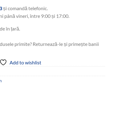
3
și comandă telefonic.
ni până vineri, între 9:00 și 17:00.
de în țară.
dusele primite? Returnează-le și primește banii
Add to wishlist
n