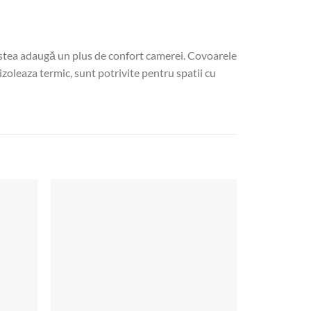
cestea adaugă un plus de confort camerei. Covoarele
izoleaza termic, sunt potrivite pentru spatii cu
Add to
Add to
wishlist
wishlist