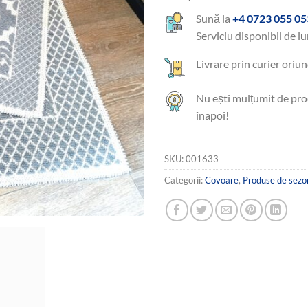
Sună la
+4 0723 055 05
Serviciu disponibil de lu
Livrare prin curier oriun
Nu ești mulțumit de pro
înapoi!
SKU:
001633
Categorii:
Covoare
,
Produse de sezo