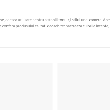
se, adesea utilizate pentru a stabili tonul și stilul unei camere. A
 confera produsului calitati deosebite: pastreaza culorile intente, 
Add to
wishlist