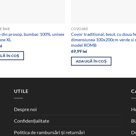
E BAIE
COVOARE
b din prosop, bumbac 100%, unisex
Covor traditional, tesut, cu doua fe
une XL
dimensiunea 100x200cm verde si 
model ROMB
ei
69,99
lei
GĂ ÎN COȘ
ADAUGĂ ÎN COȘ
UTILE
C
Despre noi
Ho
Confidențialitate
B
Politica de rambursări și returnări
D