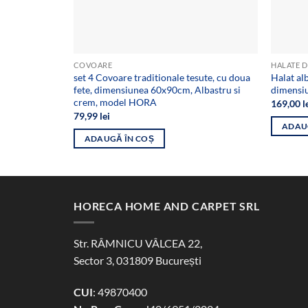
COVOARE
HALATE D
set 4 Covoare traditionale tesute, cu doua
Halat al
fete, dimensiunea 60x90cm, Albastru si
dimensi
crem, model HORA
169,00
l
79,99
lei
ADAU
ADAUGĂ ÎN COȘ
HORECA HOME AND CARPET SRL
Str. RÂMNICU VÂLCEA 22,
Sector 3, 031809 București
CUI
: 49870400