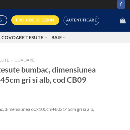
AUTENTIFICARE
PRODUSE DE SEZON
G
0,00
LEI
COVOARE TESUTE
BAIE
SUTE
/
COVOARE
tesute bumbac, dimensiunea
cm gri si alb, cod CB09
c, dimensiunea 60x100cm+80x145cm gri si alb,