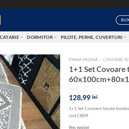
BLO
CATARIE
DORMITOR
PILOTE, PERNE, CUVERTURI
PRIMA PAGINĂ
/
COVOARE TE
1+1 Set Covoare 
Add to
60x100cm+80x145
wishlist
128,99
lei
1+1 Set Covoare tesute bumba
cod CB09
Stoc epuizat