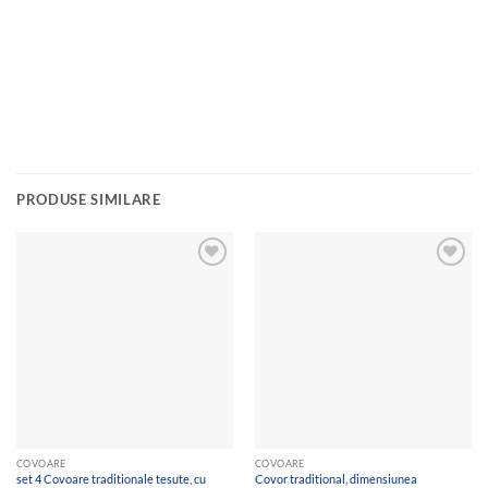
PRODUSE SIMILARE
Add to
Add to
wishlist
wishlist
COVOARE
COVOARE
set 4 Covoare traditionale tesute, cu
Covor traditional, dimensiunea