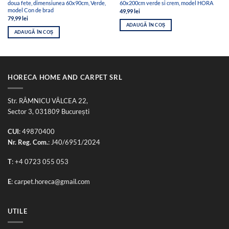
doua fete, dimensiunea 60x90cm, Verde,
60x200cm verde si crem, model HORA
model Con de brad
49,99
lei
79,99
lei
ADAUGĂ ÎN COȘ
ADAUGĂ ÎN COȘ
HORECA HOME AND CARPET SRL
Str. RÂMNICU VÂLCEA 22,
Sector 3, 031809 București
CUI
: 49870400
Nr. Reg. Com.
: J40/6951/2024
T
:
+4 0723 055 053
E
:
carpet.horeca@gmail.com
UTILE