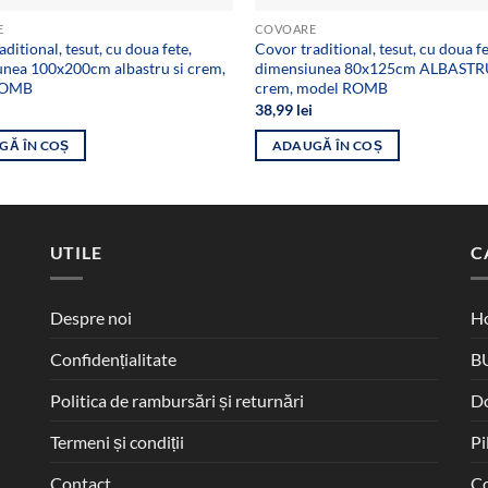
E
COVOARE
ditional, tesut, cu doua fete,
Covor traditional, tesut, cu doua fe
nea 100x200cm albastru si crem,
dimensiunea 80x125cm ALBASTRU
ROMB
crem, model ROMB
38,99
lei
GĂ ÎN COȘ
ADAUGĂ ÎN COȘ
UTILE
C
Despre noi
Ho
Confidențialitate
B
Politica de rambursări și returnări
D
Termeni și condiții
Pi
Contact
Co