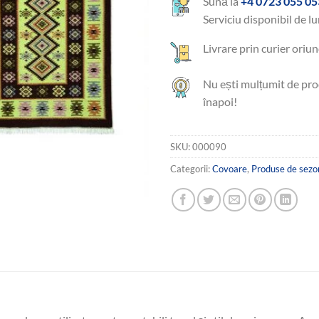
Sună la
+4 0723 055 05
Serviciu disponibil de lu
Livrare prin curier oriun
Nu ești mulțumit de pro
înapoi!
SKU:
000090
Categorii:
Covoare
,
Produse de sezo