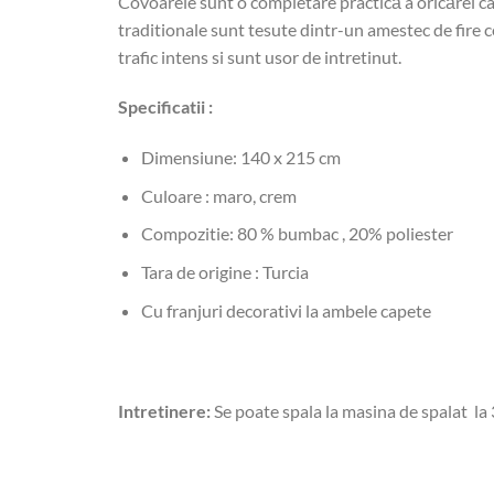
Covoarele sunt o completare practică a oricărei ca
traditionale sunt tesute dintr-un amestec de fire ce
trafic intens si sunt usor de intretinut.
Specificatii :
Dimensiune: 140 x 215 cm
Culoare : maro, crem
Compozitie: 80 % bumbac , 20% poliester
Tara de origine : Turcia
Cu franjuri decorativi la ambele capete
Intretinere:
Se poate spala la masina de spalat la 