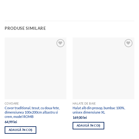
PRODUSE SIMILARE
Add to
Add to
wishlist
wishlist
COVOARE
HALATE DE BAIE
Covor traditional, tesut, cu doua fete,
Halat alb din prosop, bumbac 100%,
dimensiunea 100x200cm albastru si
unisex dimensiune XL
crem, model ROMB
169,00
lei
64,99
lei
ADAUGĂ ÎN COȘ
ADAUGĂ ÎN COȘ