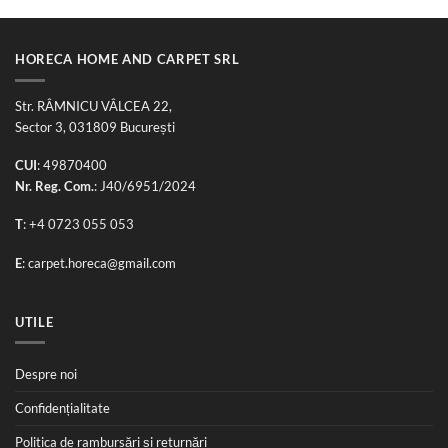
HORECA HOME AND CARPET SRL
Str. RÂMNICU VÂLCEA 22,
Sector 3, 031809 București
CUI
: 49870400
Nr. Reg. Com.
: J40/6951/2024
T
:
+4 0723 055 053
E
:
carpet.horeca@gmail.com
UTILE
Despre noi
Confidențialitate
Politica de rambursări și returnări