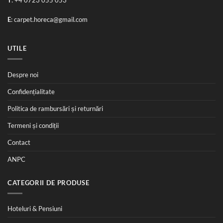
T
:
+4 0723 055 053
E
:
carpet.horeca@gmail.com
UTILE
Despre noi
Confidențialitate
Politica de rambursări și returnări
Termeni și condiții
Contact
ANPC
CATEGORII DE PRODUSE
Hoteluri & Pensiuni