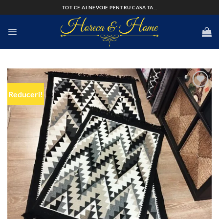
Skip
TOT CE AI NEVOIE PENTRU CASA TA...
to
content
Reduceri!
Add to
wishlist