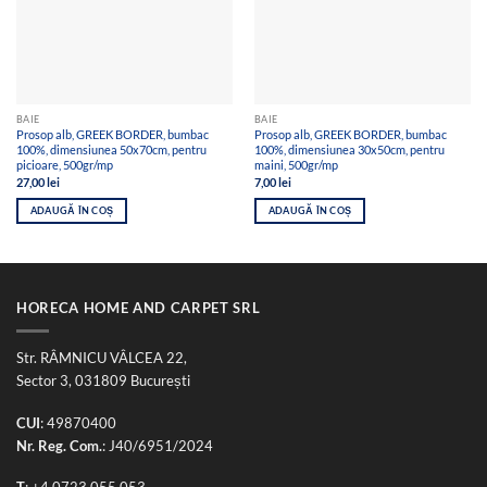
BAIE
BAIE
Prosop alb, GREEK BORDER, bumbac
Prosop alb, GREEK BORDER, bumbac
100%, dimensiunea 50x70cm, pentru
100%, dimensiunea 30x50cm, pentru
picioare, 500gr/mp
maini, 500gr/mp
27,00
lei
7,00
lei
ADAUGĂ ÎN COȘ
ADAUGĂ ÎN COȘ
HORECA HOME AND CARPET SRL
Str. RÂMNICU VÂLCEA 22,
Sector 3, 031809 București
CUI
: 49870400
Nr. Reg. Com.
: J40/6951/2024