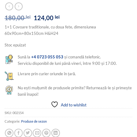
Prețul
Prețul
180,00
lei
124,00
lei
inițial
curent
1+1 Covoare traditionale, cu doua fete, dimensiunea
a
este:
60x90cm+80x150cm H&H24
fost:
124,00 lei.
180,00 lei.
Stoc epuizat
Sună la
+4 0723 055 053
și comandă telefonic.
Serviciu disponibil de luni până vineri, între 9:00 și 17:00.
Livrare prin curier oriunde în țară.
Nu ești mulțumit de produsele primite? Returnează-le și primește
banii înapoi!
Add to wishlist
SKU:
002154
Categorie:
Produse de sezon