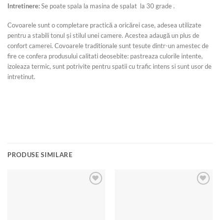
Intretinere:
Se poate spala la masina de spalat la 30 grade .
Covoarele sunt o completare practică a oricărei case, adesea utilizate
pentru a stabili tonul și stilul unei camere. Acestea adaugă un plus de
confort camerei. Covoarele traditionale sunt tesute dintr-un amestec de
fire ce confera produsului calitati deosebite: pastreaza culorile intente,
izoleaza termic, sunt potrivite pentru spatii cu trafic intens si sunt usor de
intretinut.
PRODUSE SIMILARE
Add to
Add to
wishlist
wishlist