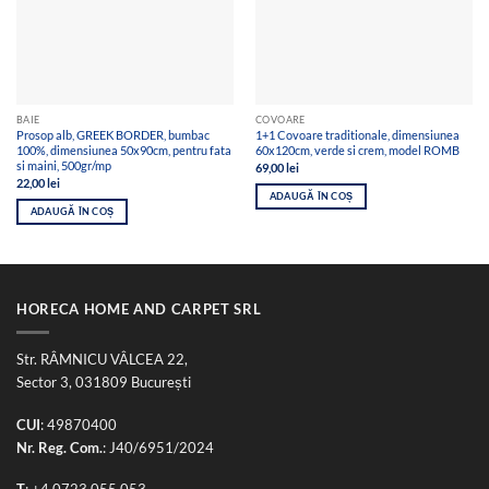
BAIE
COVOARE
Prosop alb, GREEK BORDER, bumbac
1+1 Covoare traditionale, dimensiunea
100%, dimensiunea 50x90cm, pentru fata
60x120cm, verde si crem, model ROMB
si maini, 500gr/mp
69,00
lei
22,00
lei
ADAUGĂ ÎN COȘ
ADAUGĂ ÎN COȘ
HORECA HOME AND CARPET SRL
Str. RÂMNICU VÂLCEA 22,
Sector 3, 031809 București
CUI
: 49870400
Nr. Reg. Com.
: J40/6951/2024