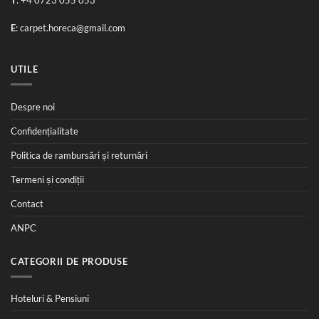
T
:
+4 0723 055 053
E
:
carpet.horeca@gmail.com
UTILE
Despre noi
Confidențialitate
Politica de rambursări și returnări
Termeni și condiții
Contact
ANPC
CATEGORII DE PRODUSE
Hoteluri & Pensiuni