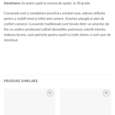
Intretinere:
Se poate spala la masina de spalat la 30 grade .
Covoarele sunt o completare practică a oricărei case, adesea utilizate
pentru a stabili tonul și stilul unei camere. Acestea adaugă un plus de
confort camerei. Covoarele traditionale sunt tesute dintr-un amestec de
fire ce confera produsului calitati deosebite: pastreaza culorile intente,
izoleaza termic, sunt potrivite pentru spatii cu trafic intens si sunt usor de
intretinut.
PRODUSE SIMILARE
Add to
Add to
wishlist
wishlist