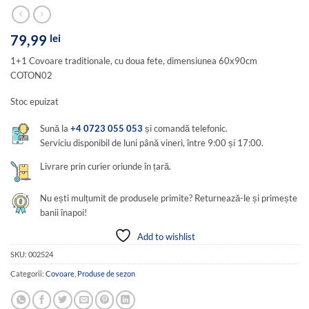
79,99
lei
1+1 Covoare traditionale, cu doua fete, dimensiunea 60x90cm
COTON02
Stoc epuizat
Sună la
+4 0723 055 053
și comandă telefonic.
Serviciu disponibil de luni până vineri, între 9:00 și 17:00.
Livrare prin curier oriunde în țară.
Nu ești mulțumit de produsele primite? Returnează-le și primește
banii înapoi!
Add to wishlist
SKU:
002524
Categorii:
Covoare
,
Produse de sezon