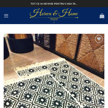
Skip
TOT CE AI NEVOIE PENTRU CASA TA...
to
content
Add to
wishlist