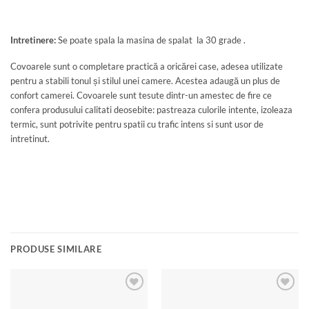
Intretinere:
Se poate spala la masina de spalat la 30 grade .
Covoarele sunt o completare practică a oricărei case, adesea utilizate
pentru a stabili tonul și stilul unei camere. Acestea adaugă un plus de
confort camerei. Covoarele sunt tesute dintr-un amestec de fire ce
confera produsului calitati deosebite: pastreaza culorile intente, izoleaza
termic, sunt potrivite pentru spatii cu trafic intens si sunt usor de
intretinut.
PRODUSE SIMILARE
Add to
Add to
wishlist
wishlist