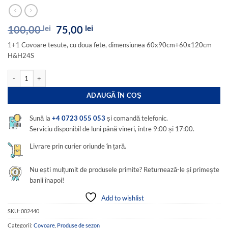
Prețul
Prețul
100,00
lei
75,00
lei
inițial
curent
1+1 Covoare tesute, cu doua fete, dimensiunea 60x90cm+60x120cm
a
este:
H&H24S
fost:
75,00 lei.
100,00 lei.
Cantitate 1+1 Covoare tesute, cu doua fete, dimensiunea 60x90cm+60x120cm 
ADAUGĂ ÎN COȘ
Sună la
+4 0723 055 053
și comandă telefonic.
Serviciu disponibil de luni până vineri, între 9:00 și 17:00.
Livrare prin curier oriunde în țară.
Nu ești mulțumit de produsele primite? Returnează-le și primește
banii înapoi!
Add to wishlist
SKU:
002440
Categorii:
Covoare
,
Produse de sezon