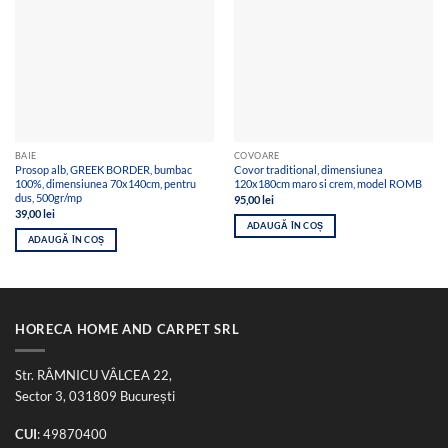
BAIE
COVOARE
Prosop alb, GREEK BORDER, bumbac
Covor traditional, dimensiunea
100%, dimensiunea 70x140cm, pentru
120x180cm maro si crem, model ROMB
dus, 500gr/mp
95,00
lei
39,00
lei
ADAUGĂ ÎN COȘ
ADAUGĂ ÎN COȘ
HORECA HOME AND CARPET SRL
Str. RÂMNICU VÂLCEA 22,
Sector 3, 031809 București
CUI
: 49870400