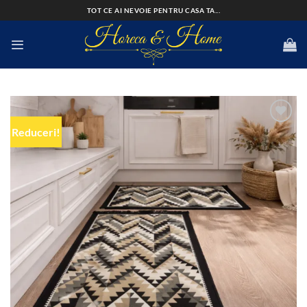
Skip
TOT CE AI NEVOIE PENTRU CASA TA...
to
content
Reduceri!
Add to
wishlist